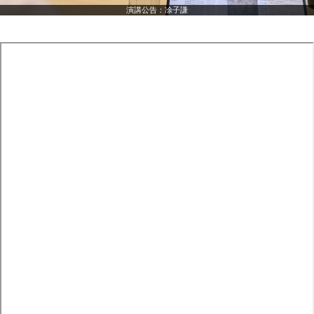
演講公告：凃子謙