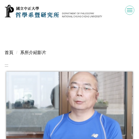
跳
到
主
要
內
容
區
首頁
系所介紹影片
:::