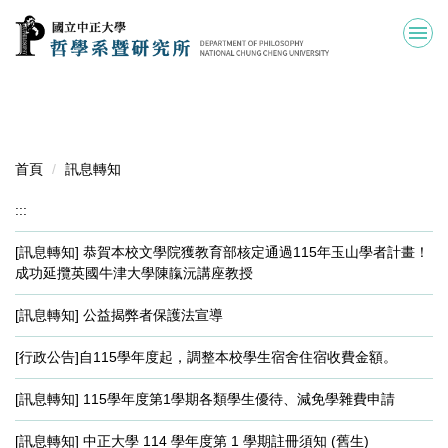
跳
到
主
要
內
容
區
首頁
訊息轉知
:::
[訊息轉知] 恭賀本校文學院獲教育部核定通過115年玉山學者計畫！
成功延攬英國牛津大學陳靝沅講座教授
[訊息轉知] 公益揭弊者保護法宣導
[行政公告]自115學年度起，調整本校學生宿舍住宿收費金額。
[訊息轉知] 115學年度第1學期各類學生優待、減免學雜費申請
[訊息轉知] 中正大學 114 學年度第 1 學期註冊須知 (舊生)