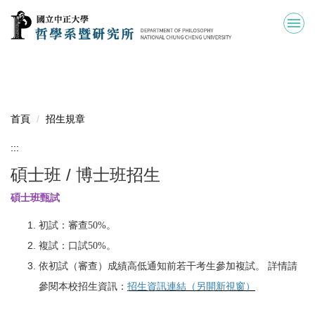
跳
到
主
要
內
容
區
首頁
招生規章
:::
碩士班 / 博士班招生
碩士班甄試
初試：審查50%。
複試：口試50%。
依初試（審查）成績高低通知前若干考生參加複試。 詳情請
參閱本校招生資訊：
招生資訊連結（另開新視窗）