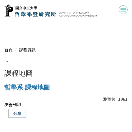
跳
到
主
要
內
容
區
首頁
課程資訊
:::
課程地圖
哲學系-課程地圖
瀏覽數:
1961
友善列印
分享