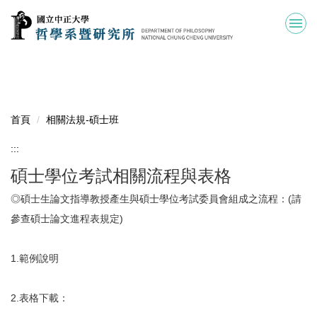
跳
到
主
要
內
容
區
首頁
相關法規-碩士班
:::
碩士學位考試相關流程與表格
◎碩士生論文指導教授產生與碩士學位考試委員會組成之流程：(請
參查碩士論文進程表規定)
1.範例說明
2.表格下載：